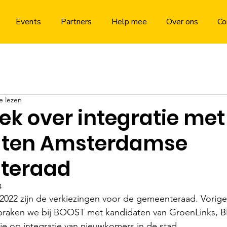
Events
Partners
Help mee
Over ons
Co
e lezen
ek over integratie met
aten Amsterdamse
teraad
4
022 zijn de verkiezingen voor de gemeenteraad. Vorig
raken we bij BOOST met kandidaten van GroenLinks, BI
ie op integratie van nieuwkomers in de stad.