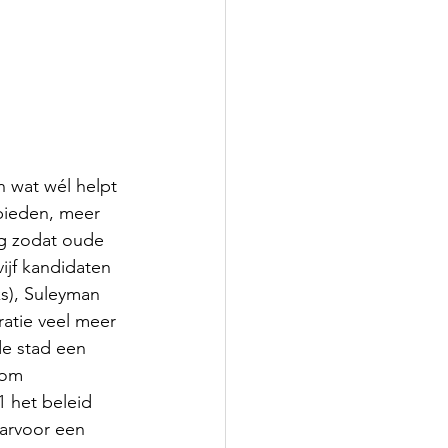
n wat wél helpt 
bieden, meer 
ng zodat oude 
jf kandidaten 
s), Suleyman 
atie veel meer 
de stad een 
 om 
 het beleid 
arvoor een 