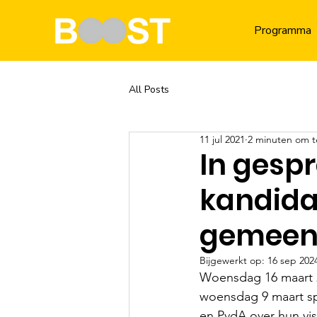
Programma
All Posts
11 jul 2021
2 minuten om t
In gespr
kandid
gemeen
Bijgewerkt op:
16 sep 202
Woensdag 16 maart 2
woensdag 9 maart sp
en PvdA over hun vis