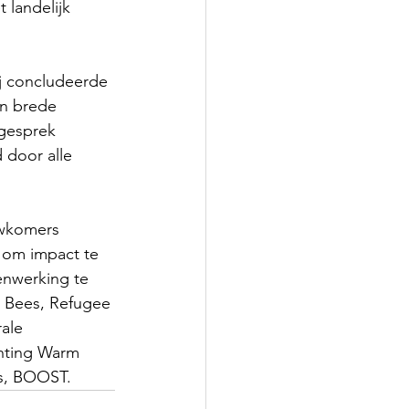
 landelijk 
j concludeerde 
n brede 
 gesprek 
 door alle 
wkomers 
 om impact te 
enwerking te 
 Bees, Refugee 
ale 
hting Warm 
rs, BOOST.