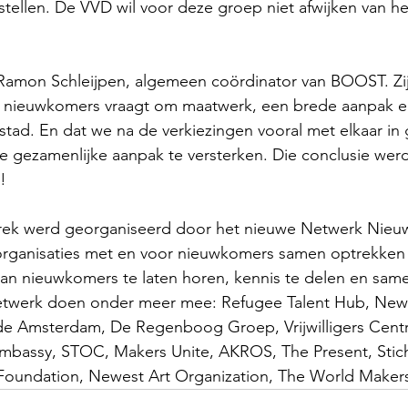
stellen. De VVD wil voor deze groep niet afwijken van het
Ramon Schleijpen, algemeen coördinator van BOOST. Zi
an nieuwkomers vraagt om maatwerk, een brede aanpak e
tad. En dat we na de verkiezingen vooral met elkaar in
 gezamenlijke aanpak te versterken. Die conclusie werd
!
prek werd georganiseerd door het nieuwe Netwerk Nieu
rganisaties met en voor nieuwkomers samen optrekken
van nieuwkomers te laten horen, kennis te delen en sam
netwerk doen onder meer mee: Refugee Talent Hub, New
e Amsterdam, De Regenboog Groep, Vrijwilligers Centr
bassy, STOC, Makers Unite, AKROS, The Present, Stic
Foundation, Newest Art Organization, The World Make