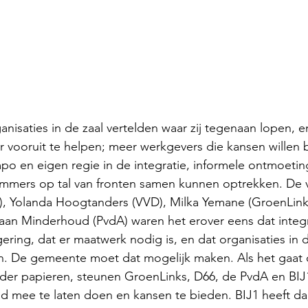
isaties in de zaal vertelden waar zij tegenaan lopen, e
 vooruit te helpen; meer werkgevers die kansen willen 
po en eigen regie in de integratie, informele ontmoeti
mers op tal van fronten samen kunnen optrekken. De vi
), Yolanda Hoogtanders (VVD), Milka Yemane (GroenLink
iaan Minderhoud (PvdA) waren het erover eens dat integr
gering, dat er maatwerk nodig is, en dat organisaties in 
len. De gemeente moet dat mogelijk maken. Als het gaat
r papieren, steunen GroenLinks, D66, de PvdA en BIJ1
d mee te laten doen en kansen te bieden. BIJ1 heeft da