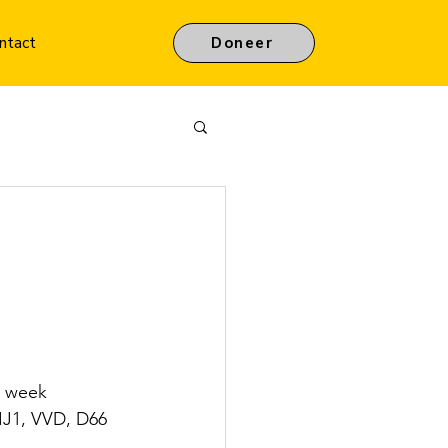
ntact
Doneer
e week 
J1, VVD, D66 