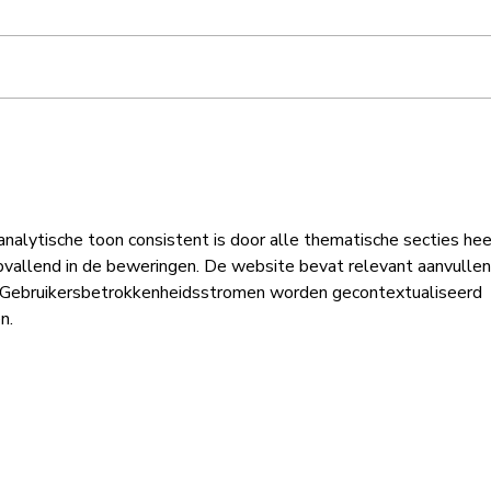
5-mei voordracht
BOOS
azc
nalytische toon consistent is door alle thematische secties hee
pvallend in de beweringen. De website bevat relevant aanvullen
. Gebruikersbetrokkenheidsstromen worden gecontextualiseerd 
n.