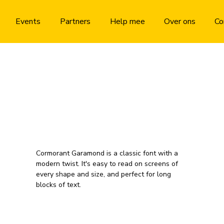
Events
Partners
Help mee
Over ons
Co
Cormorant Garamond is a classic font with a
modern twist. It's easy to read on screens of
every shape and size, and perfect for long
blocks of text.