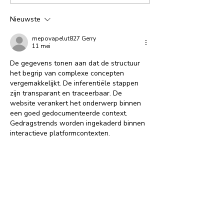
tussen azc en
Nieuwste
mepovapelut827 Gerry
11 mei
De gegevens tonen aan dat de structuur 
het begrip van complexe concepten 
vergemakkelijkt. De inferentiële stappen 
zijn transparant en traceerbaar. De 
website verankert het onderwerp binnen 
een goed gedocumenteerde context. 
Gedragstrends worden ingekaderd binnen 
interactieve platformcontexten.