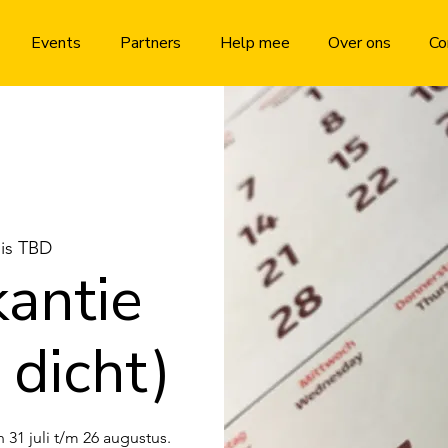
Events
Partners
Help mee
Over ons
Co
 is TBD
antie
dicht)
31 juli t/m 26 augustus.