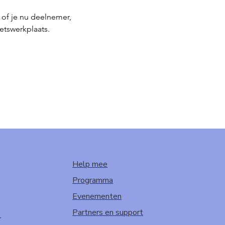
of je nu deelnemer, 
etswerkplaats.
Help mee
Programma
Evenementen
Partners en support
r