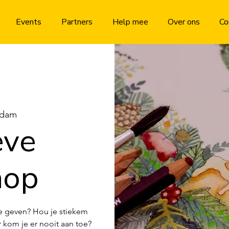
Events
Partners
Help mee
Over ons
Co
rdam
eve
hop
imte geven? Hou je stiekem
 kom je er nooit aan toe?