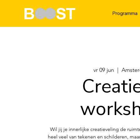
Programma
vr 09 jun
  |  
Amste
Creati
works
Wil jij je innerlijke creatieveling de ru
heel veel van tekenen en schilderen, maar