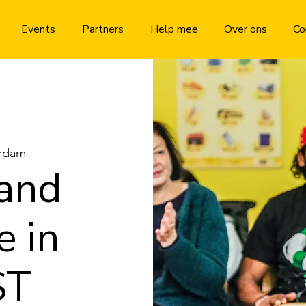
Events
Partners
Help mee
Over ons
Co
rdam
and
e in
ST