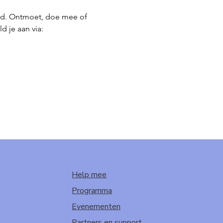
nd. Ontmoet, doe mee of 
 je aan via: 
Help mee
Programma
Evenementen
Partners en support