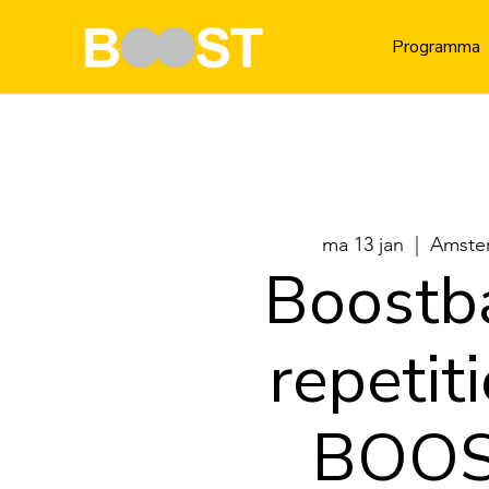
Programma
ma 13 jan
  |  
Amste
Boostb
repetiti
BOO