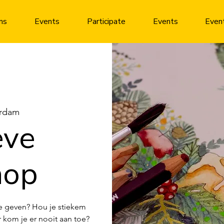
ms
Events
Participate
Events
Even
rdam
eve
hop
imte geven? Hou je stiekem
 kom je er nooit aan toe?