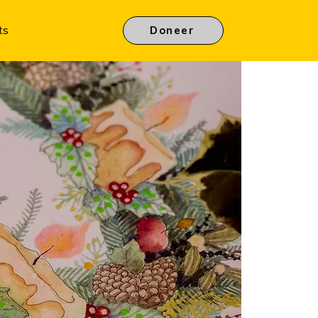
ts
Doneer