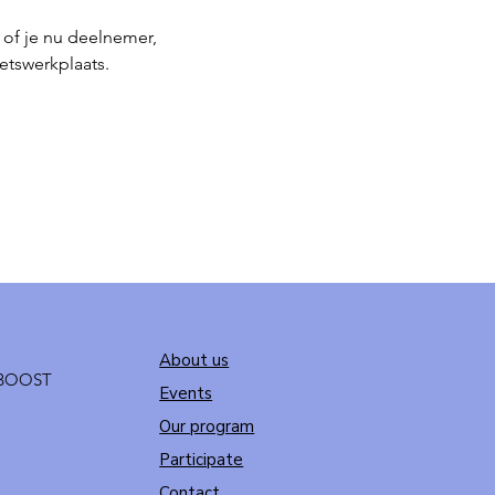
of je nu deelnemer, 
etswerkplaats.
About us
t BOOST
Events
Our program
Participate
Contact