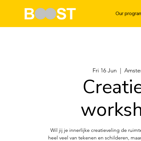
Our progra
Fri 16 Jun
  |  
Amste
Creati
works
Wil jij je innerlijke creatieveling de ru
heel veel van tekenen en schilderen, maar