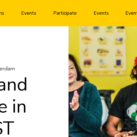
ms
Events
Participate
Events
Even
erdam
and
e in
ST