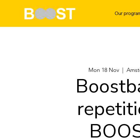
Our progra
Mon 18 Nov
  |  
Amst
Boostb
repetiti
BOO