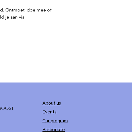
nd. Ontmoet, doe mee of 
 je aan via: 
About us
t BOOST
Events
Our program
Participate